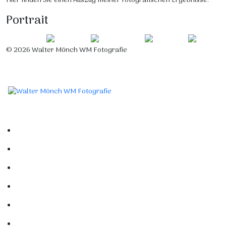
Hier finden Sie einen Auszug meiner fotografischen Ergebnisse.
Portrait
© 2026 Walter Mönch WM Fotografie
Designed by Roland H. Löffler Fotografie & Webdesign
Home
Portfolio
Mein Studio
Links
Kontakt
Impressum