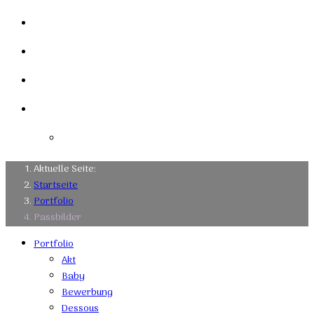
Mein Studio
Links
Kontakt
Impressum
Datenschutzerklärung
Aktuelle Seite:
Startseite
Portfolio
Passbilder
Portfolio
Akt
Baby
Bewerbung
Dessous