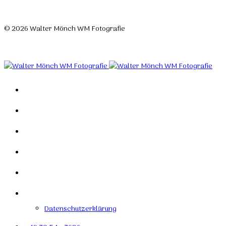
© 2026 Walter Mönch WM Fotografie
Designed by Roland H. Löffler Fotografie & Webdesign
Home
Portfolio
Mein Studio
Links
Kontakt
Impressum
Datenschutzerklärung