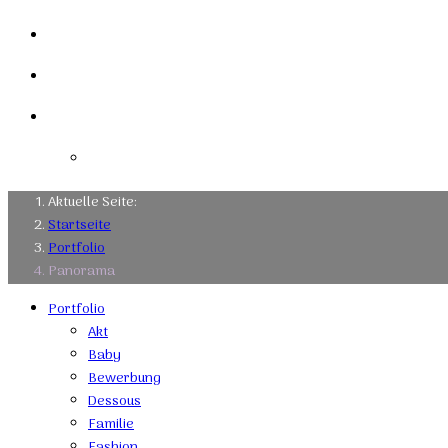
Links
Kontakt
Impressum
Datenschutzerklärung
Aktuelle Seite:
Startseite
Portfolio
Panorama
Portfolio
Akt
Baby
Bewerbung
Dessous
Familie
Fashion