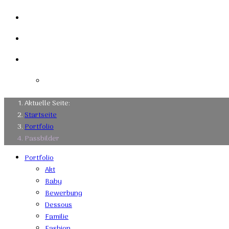
Links
Kontakt
Impressum
Datenschutzerklärung
Aktuelle Seite:
Startseite
Portfolio
Passbilder
Portfolio
Akt
Baby
Bewerbung
Dessous
Familie
Fashion