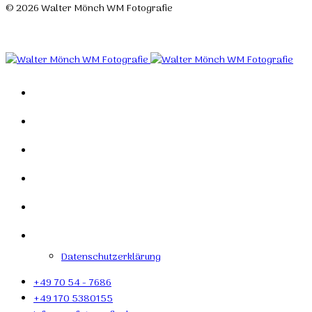
© 2026 Walter Mönch WM Fotografie
Designed by Roland H. Löffler Fotografie & Webdesign
Home
Portfolio
Mein Studio
Links
Kontakt
Impressum
Datenschutzerklärung
+49 70 54 - 7686
+49 170 5380155