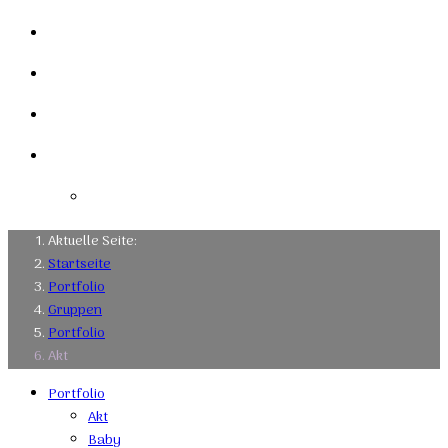
Mein Studio
Links
Kontakt
Impressum
Datenschutzerklärung
Aktuelle Seite:
Startseite
Portfolio
Gruppen
Portfolio
Akt
Portfolio
Akt
Baby